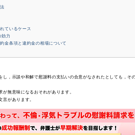
方法
点
られているケース
の効力
違約金条項と違約金の相場について
をし，示談や和解で慰謝料の支払いの合意がなされたとしても，そ
求が無意味になるおそれがあります。
文言があります。