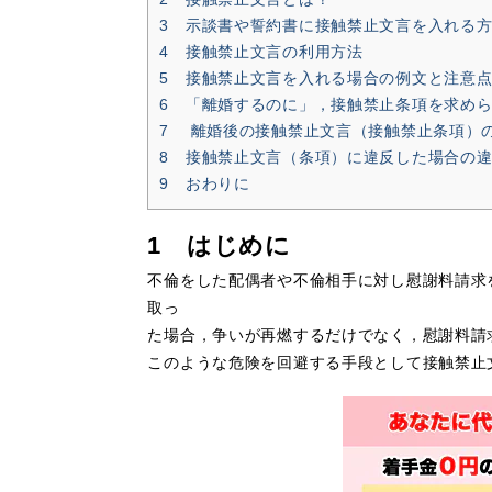
3 示談書や誓約書に接触禁止文言を入れる
4 接触禁止文言の利用方法
5 接触禁止文言を入れる場合の例文と注意
6 「離婚するのに」，接触禁止条項を求め
7 離婚後の接触禁止文言（接触禁止条項）
8 接触禁止文言（条項）に違反した場合の
9 おわりに
1 はじめに
不倫をした配偶者や不倫相手に対し慰謝料請求
取っ
た場合，争いが再燃するだけでなく，慰謝料請
このような危険を回避する手段として
接触禁止