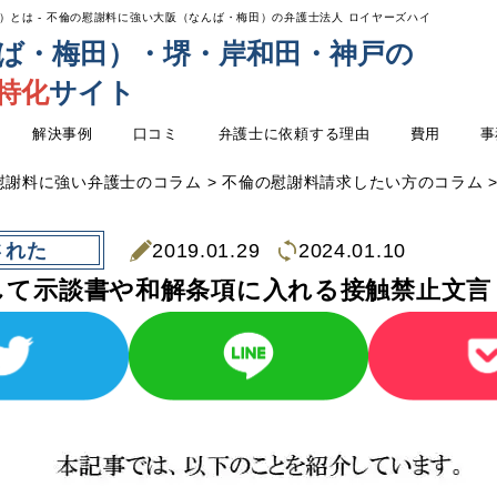
とは - 不倫の慰謝料に強い大阪（なんば・梅田）の弁護士法人 ロイヤーズハイ
ば・梅田）・堺・岸和田・神戸の
特化
サイト
解決事例
口コミ
弁護士に依頼する理由
費用
事
慰謝料に強い弁護士のコラム
>
不倫の慰謝料請求したい方のコラム
された
2019.01.29
2024.01.10
して示談書や和解条項に入れる接触禁止文言