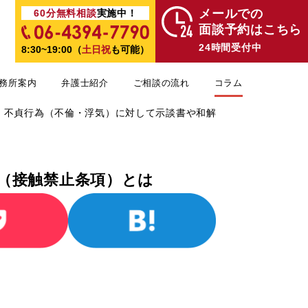
メールでの
60分無料相談
実施中！
面談予約はこちら
24時間受付中
8:30~19:00（
土日祝
も可能）
務所案内
弁護士紹介
ご相談の流れ
コラム
> 不貞行為（不倫・浮気）に対して示談書や和解条項に入れる接触
（接触禁止条項）とは