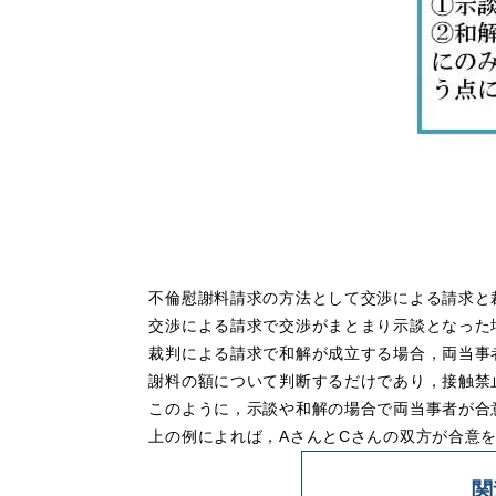
不倫慰謝料請求の方法として
交渉による請求
と
交渉による請求で交渉がまとまり
示談となった
裁判による請求で和解が成立する場合，両当事
謝料の額について判断するだけであり，接触禁
このように，示談や和解の場合で両当事者が合
上の例によれば，AさんとCさんの双方が合意
関