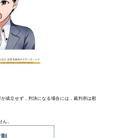
。
解が成立せず，
判決になる場合
には，
裁判所は慰
せん。
役割