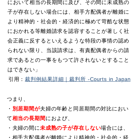
において相当の長期間に及び、その間に未成熟の
子が存在しない場合には、相手方配偶者が離婚に
より精神的・社会的・経済的に極めて苛酷な状態
におかれる等離婚請求を認容することが著しく社
会正義に反するといえるような特段の事情の認め
られない限り、当該請求は、有責配偶者からの請
求であるとの一事をもつて許されないとすること
はできない」
引用：
裁判例結果詳細｜裁判所 -Courts in Japan
つまり、
・
別居期間が
夫婦の年齢と同居期間の対比におい
て
相当の長期間
におよび、
・夫婦の間に
未成熟の子が存在しない
場合には、
・相手方配偶者が離婚により精神的・社会的・経