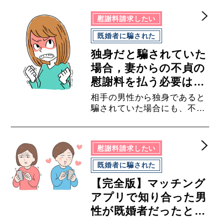
に、既婚者の１６つの特徴や
見分け方や調べ方を貞操権侵
慰謝料請求したい
害のトラブルに強い弁護士が
まとめました。弁護士権限に
既婚者に騙された
よる調査方法もありますので
独身だと騙されていた
ご覧くださいませ。独身だと
騙されてしまってお困りの方
場合，妻からの不貞の
はロイヤーズハイの弁護士に
慰謝料を払う必要はな
ご相談くださいませ。
い？
相手の男性から独身であると
騙されていた場合にも、不貞
の慰謝料を支払う必要がある
のかについて今回はお話しし
ます。
慰謝料請求したい
既婚者に騙された
【完全版】マッチング
アプリで知り合った男
性が既婚者だったとき