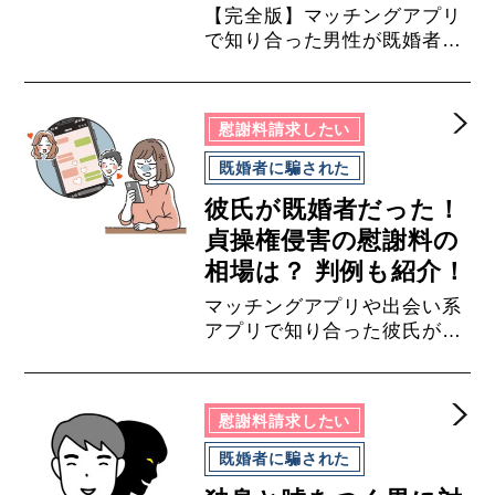
の５つの対処法
【完全版】マッチングアプリ
で知り合った男性が既婚者だ
と発覚したときの５つの対処
法について、貞操権侵害の慰
謝料請求に強い弁護士がまと
慰謝料請求したい
めました。貞操権侵害の慰謝
料請求をしたい方は、ロイヤ
既婚者に騙された
ーズ・ハイは【相談無料】
彼氏が既婚者だった！
【完全成功報酬制】ですので
お気軽にご相談くださいま
貞操権侵害の慰謝料の
せ。
相場は？ 判例も紹介！
マッチングアプリや出会い系
アプリで知り合った彼氏が既
婚者だった！既婚者なのに独
身であると偽って性的関係を
持った場合（貞操権侵害）の
慰謝料請求したい
慰謝料請求の相場を、判例と
ともに解説いたします。貞操
既婚者に騙された
権侵害の慰謝料請求をしたい