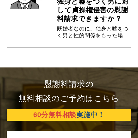
独身と嘘をつく男に対
方は【相談無料】【完全成功
報酬制】のロイヤーズ・ハイ
して貞操権侵害の慰謝
にご相談くださいませ。
料請求できますか？
既婚者なのに、独身と嘘をつ
く男と性的関係をもった場合
には、貞操権侵害の慰謝料請
求ができる可能性がありま
す。貞操権侵害の慰謝料請求
に強い弁護士が解説させてい
ただきます。ロイヤーズ・ハ
イは【相談無料】【完全成功
報酬制】ですのでお気軽にご
慰謝料請求の
相談くださいませ。
無料相談のご予約はこちら
60分無料相談
実施中！