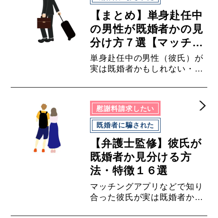
【まとめ】単身赴任中
の男性が既婚者かの見
分け方７選【マッチン
グアプリ利用者必見】
単身赴任中の男性（彼氏）が
実は既婚者かもしれない・・
と思ったときに、既婚者の７
つの特徴や見分け方や調べ方
を貞操権侵害のトラブルに強
慰謝料請求したい
い弁護士がまとめました。弁
護士権限による調査方法もあ
既婚者に騙された
りますのでご覧くださいま
【弁護士監修】彼氏が
せ。独身だと騙されてしまっ
てお困りの方はロイヤーズハ
既婚者か見分ける方
イの弁護士にご相談ください
法・特徴１６選
ませ。
マッチングアプリなどで知り
合った彼氏が実は既婚者かも
しれない・・と思ったとき