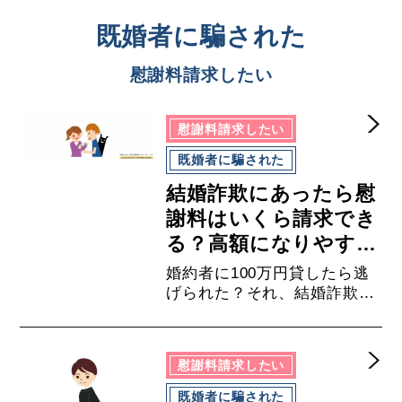
既婚者に騙された
慰謝料請求したい
慰謝料請求したい
既婚者に騙された
結婚詐欺にあったら慰
謝料はいくら請求でき
る？高額になりやすい
７つのパターン
婚約者に100万円貸したら逃
げられた？それ、結婚詐欺か
もしれません。そんな悪質な
結婚詐欺の被害に遭ってしま
ったら、慰謝料を請求するこ
慰謝料請求したい
とができるのでしょうか？弁
護士が詳しく解説します。
既婚者に騙された