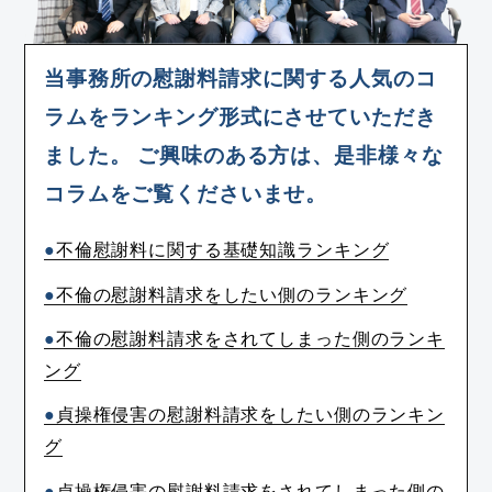
と考えております。
現在、当事務所では、難波、梅田、堺、岸和田、
神戸の5拠点でご相談に対応しておりますので、お
当事務所の慰謝料請求に関する人気のコ
住まいやご都合に合わせて来所相談をご検討いた
ラムをランキング形式にさせていただき
だけます。
また、来所が難しい場合には、お電話でのご相談
ました。
ご興味のある方は、是非様々な
慰謝料の問題は、できるだけ早い段階で状況を整
についてもご案内しております。
理することが大切です。
コラムをご覧くださいませ。
交渉の進め方や請求の見通し、今後取るべき対応
について、できる限りわかりやすくご説明するよ
不倫慰謝料に関する基礎知識ランキング
う努めております。
不倫の慰謝料請求をしたい側のランキング
お一人で悩みを抱え込まず、まずはお気軽にご相
不倫の慰謝料請求をされてしまった側のランキ
談ください。
ング
貞操権侵害の慰謝料請求をしたい側のランキン
グ
貞操権侵害の慰謝料請求をされてしまった側の