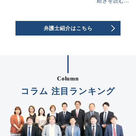
続きを読む…
このような問題では、怒りや悲しみ、不安など、
さまざまな感情が大きくなりやすく、当事者同士
で冷静に話し合いを進めることが難しい場合もあ
弁護士紹介はこちら
ります。
そのようなときは、まず一度、弁護士へご相談い
ただくことをご検討ください。
弁護士は、法的な観点を踏まえながら、状況を整
理し、今後の見通しや対応方法を一緒に考えてい
Column
く立場にあります。
当事務所でも、ご依頼者様のお気持ちやご希望を
コラム 注目ランキング
丁寧にお伺いしたうえで、それぞれのご事情に応
じた解決を目指して対応しております。
また、当事務所は、慰謝料請求に関するご相談を
継続的に取り扱っており、地域に根ざした法律事
務所として、身近で相談しやすい存在でありたい