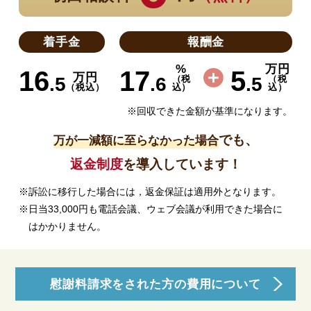
着手金
報酬金
%
万円
16
17
5
万円
（税
（税
.5
.6
.5
（税込）
込）
込）
※回収できた金額が基準になります。
でも、
万が一減額に至らなかった場合
返金制度
を導入しています！
※訴訟に移行した場合には，返金保証は適用外となります。
※日当33,000円も電話会議、ウェブ会議が利用できた場合に
はかかりません。
慰謝料請求をされた方の費用について