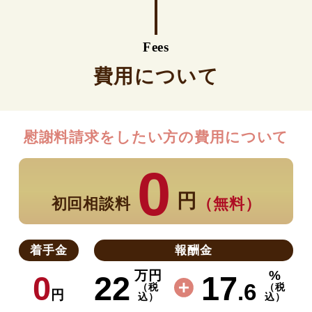
Fees
費用について
慰謝料請求をしたい方の費用について
0
円
初回相談料
（無料）
着手金
報酬金
万円
%
0
22
17
.6
（税
（税
円
込）
込）