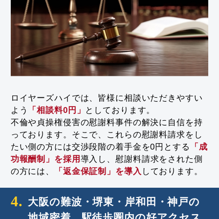
ロイヤーズハイでは、皆様に相談いただきやすい
よう
「相談料0円」
としております。
不倫や貞操権侵害の慰謝料事件の解決に自信を持
っております。そこで、これらの慰謝料請求をし
たい側の方には交渉段階の着手金を0円とする
「成
功報酬制」を採用
導入し、慰謝料請求をされた側
の方には、
「返金保証制」を導入
しております。
4.
大阪の難波・堺東・岸和田・神戸の
地域密着、
駅徒歩圏内の好アクセス