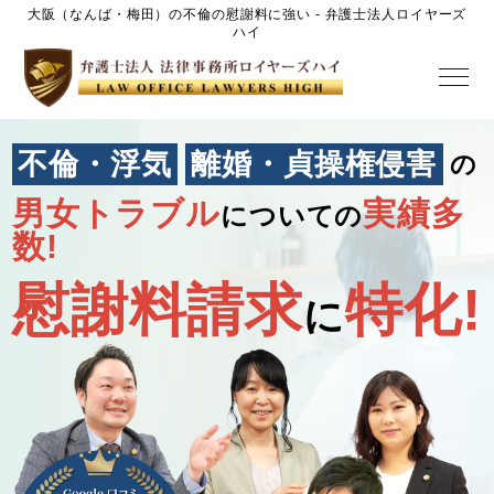
大阪（なんば・梅田）の不倫の慰謝料に強い - 弁護士法人ロイヤーズ
ハイ
不倫・浮気
離婚・貞操権侵害
の
男女トラブル
実績多
についての
数!
慰謝料請求
特化!
に