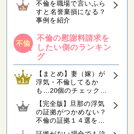
不倫を職場で言いふら
すと名誉棄損になる？
事例を紹介
不倫の慰謝料請求を
したい側のランキン
グ
【まとめ】妻（嫁）が
浮気・不倫してるか
も…20個のチェックリ
ストと夫の4つの対応
【完全版】旦那の浮気
の証拠がつかめない？
不倫の証拠１４選を紹
介
証拠がない場合でも泣