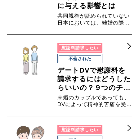
らない場合には、一度弁護士
に与える影響とは
に相談することをお勧めしま
共同親権が認められていない
す。
日本においては、離婚の際に
親権を争うことがしばしば起
き、子どもの連れ去り問題が
後を絶ちません。子どもの意
慰謝料請求したい
思に関係なく一方的に連れ去
る行為は、子どもに不安や混
不倫された
乱を与え、重大な不利益を及
デートDVで慰謝料を
ぼしかねません。このコラム
では、離婚協議中の子どもの
請求するにはどうした
連れ去りは違法なのか、親権
らいいの？９つのチェ
争いに与える影響について弁
ックリスト付き
未婚のカップルであっても、
護士が解説します。
DVによって精神的苦痛を受け
た場合には、慰謝料請求する
ことが可能です。一般的に慰
謝料を請求するには、まず相
慰謝料請求したい
手と話し合うことが考えられ
ますが、DVを受けていた場合