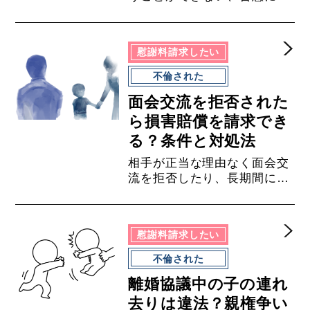
らないといった場合には、離
婚調停を申し立てることにな
ります。期間は平均すると、
慰謝料請求したい
およそ７ヶ月ですが、中には
１〜２年以上かかるケースも
不倫された
あります。このコラムでは、
面会交流を拒否された
離婚調停が長期化するケース
や、短期間で終わらせるポイ
ら損害賠償を請求でき
ントなどについて弁護士が解
る？条件と対処法
説します。
相手が正当な理由なく面会交
流を拒否したり、長期間にわ
たり何度も面会交流を拒否す
るといった場合、損害賠償請
求ができる可能性がありま
慰謝料請求したい
す。その他にも、履行勧告の
申出や間接強制の申立てによ
不倫された
って、面会交流の実施を促す
離婚協議中の子の連れ
ことも可能です。面会交流が
されず、どうして良いか分か
去りは違法？親権争い