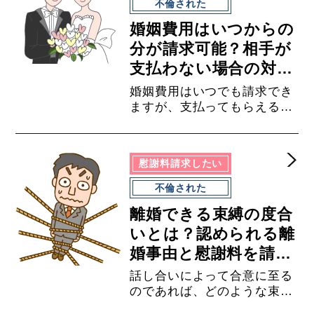
不倫された
には相手と顔を合わせて話し
婚姻費用はいつからの
合うことは難しいでしょう。
そのため、慰謝料請求する場
分が請求可能？相手が
合には、一度弁護士に相談す
支払わない場合の対処
ることをお勧めします。
法
婚姻費用はいつでも請求でき
ますが、支払ってもらえる婚
姻費用は、請求した時点から
の分になります。そのため、
婚姻費用について相手と合意
慰謝料請求したい
していない場合には、できる
だけ早く請求するようにしま
不倫された
しょう。どうすればいいか分
離婚できる束縛の度合
からない場合には、できるだ
け早く弁護士に相談すること
いとは？認められる離
をお勧めします。
婚事由と慰謝料を請求
する方法
話し合いによって合意に至る
のであれば、どのような束縛
であっても、離婚や慰謝料を