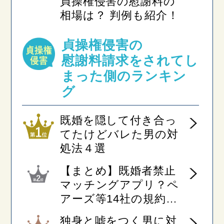
貞操権侵害の慰謝料の
相場は？ 判例も紹介！
貞操権侵害の
慰謝料請求を
されてし
まった側のランキン
グ
既婚を隠して付き合っ
てたけどバレた男の対
処法４選
【まとめ】既婚者禁止
マッチングアプリ？ペ
アーズ等14社の規約を
弁護士が比較！
独身と嘘をつく男に対