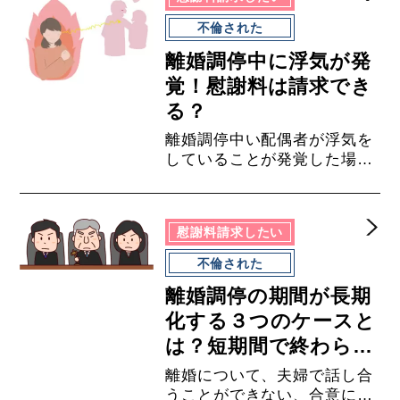
婚するためには、その他の家
庭状況や夫婦の関係等につい
不倫された
ても考慮することが必要不可
離婚調停中に浮気が発
欠になってきます。まずは一
度、弁護士にご相談くださ
覚！慰謝料は請求でき
い。
る？
離婚調停中い配偶者が浮気を
していることが発覚した場合
には、まずどの時点から交際
が開始していたのかを調査し
ましょう。離婚することを合
慰謝料請求したい
意していない段階で交際が始
まったのであれば、慰謝料の
不倫された
請求が認められる可能性は比
離婚調停の期間が長期
較的高いと言えますので、証
拠を集めた上で離婚調停で併
化する３つのケースと
せて慰謝料を請求しましょ
は？短期間で終わらせ
う。
る４つのポイント
離婚について、夫婦で話し合
うことができない、合意に至