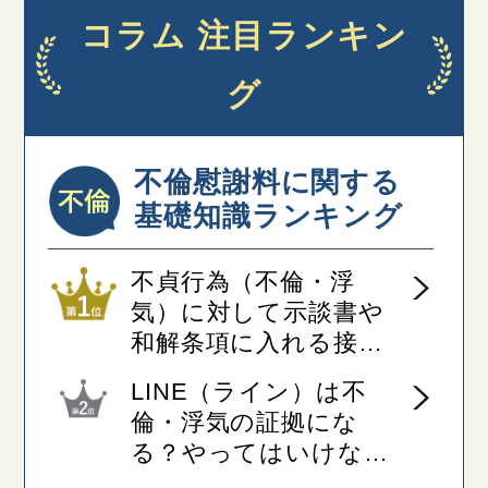
コラム 注目ランキン
グ
不倫慰謝料に関する
基礎知識ランキング
不貞行為（不倫・浮
気）に対して示談書や
和解条項に入れる接触
禁止文言（接触禁止条
LINE（ライン）は不
項）とは
倫・浮気の証拠にな
る？やってはいけない
NG行動４つ