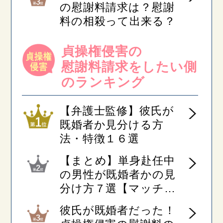
の慰謝料請求は？慰謝
料の相殺って出来る？
貞操権侵害の
慰謝料請求を
したい側
のランキング
【弁護士監修】彼氏が
既婚者か見分ける方
法・特徴１６選
【まとめ】単身赴任中
の男性が既婚者かの見
分け方７選【マッチン
グアプリ利用者必見】
彼氏が既婚者だった！