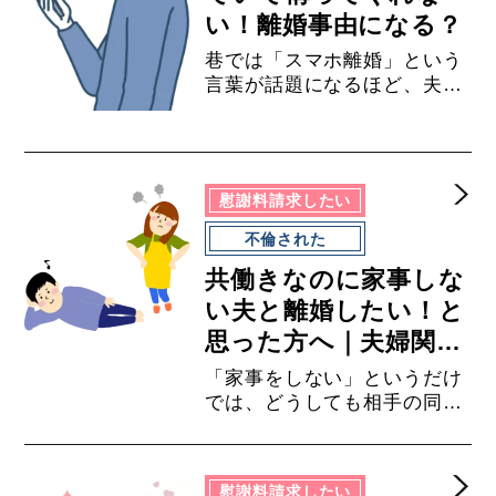
い！離婚事由になる？
巷では「スマホ離婚」という
言葉が話題になるほど、夫婦
の一方がスマホに依存してい
ることから夫婦間のコミュニ
ケーションが減少し、夫婦仲
に亀裂が生じたことをきっか
慰謝料請求したい
けとして離婚する夫婦が増え
ているようです。旦那がスマ
不倫された
ホばかり見て構ってくれない
共働きなのに家事しな
ことを理由に離婚はできるの
でしょうか？旦那のスマホ依
い夫と離婚したい！と
存を理由に慰謝料請求ができ
思った方へ｜夫婦関係
るのでしょうか？
の修復から離婚の方法
「家事をしない」というだけ
まで徹底解説
では、どうしても相手の同意
がない状態で離婚をすること
は難しくなります。このよう
な場合に家事をしない夫と離
慰謝料請求したい