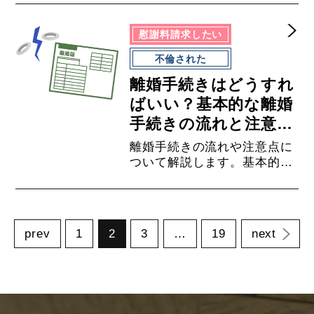
請求することは可能です。し
かし、暴力やモラハラによっ
慰謝料請求したい
て、相手の束縛が厳しい場
合、夫婦間で話し合うことは
不倫された
難しいでしょう。このコラム
離婚手続きはどうすれ
では、夫婦間の束縛を原因と
して離婚や慰謝料請求ができ
ばいい？基本的な離婚
るのか、という疑問について
手続きの流れと注意点
弁護士が法的な観点から解説
について解説
離婚手続きの流れや注意点に
します。
ついて解説します。基本的に
離婚手続きは、協議、調停、
裁判といった順に進められま
す。手続きの段階によって注
意する点は異なり、離婚した
投
prev
1
2
3
…
19
next
い場合には、感情的にならず
に慎重に進める必要がありま
稿
す。もし、どうして良いか分
からず、ご不安な様でした
ナ
ら、一度弁護士に相談するこ